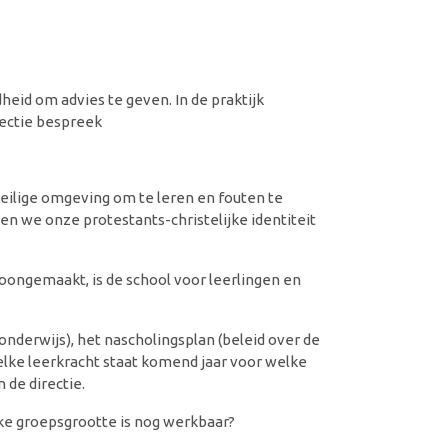
eid om advies te geven. In de praktijk
rectie bespreek
veilige omgeving om te leren en fouten te
n we onze protestants-christelijke identiteit
hoongemaakt, is de school voor leerlingen en
onderwijs), het nascholingsplan (beleid over de
welke leerkracht staat komend jaar voor welke
de directie.
ke groepsgrootte is nog werkbaar?