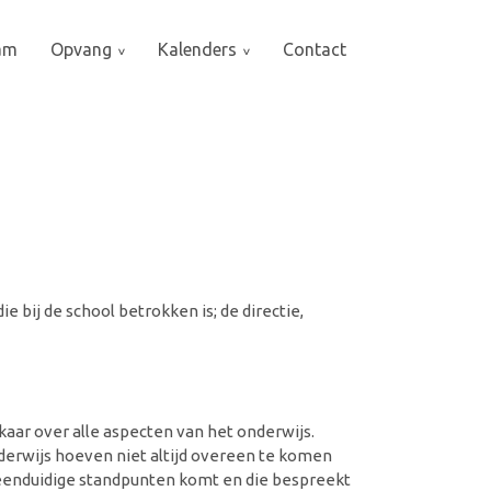
am
Opvang
Kalenders
Contact
e bij de school betrokken is; de directie,
ar over alle aspecten van het onderwijs.
derwijs hoeven niet altijd overeen te komen
 eenduidige standpunten komt en die bespreekt