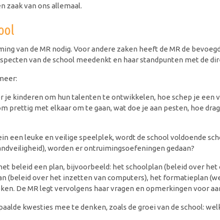
en zaak van ons allemaal.
ool
ming van de MR nodig. Voor andere zaken heeft de MR de bevoegdh
 aspecten van de school meedenkt en haar standpunten met de di
meer:
r je kinderen om hun talenten te ontwikkelen, hoe schep je een 
 prettig met elkaar om te gaan, wat doe je aan pesten, hoe drage
lein een leuke en veilige speelplek, wordt de school voldoende sc
brandveiligheid), worden er ontruimingsoefeningen gedaan?
et beleid een plan, bijvoorbeeld: het schoolplan (beleid over het 
lan (beleid over het inzetten van computers), het formatieplan (
ken. De MR legt vervolgens haar vragen en opmerkingen voor aan 
aalde kwesties mee te denken, zoals de groei van de school: wel