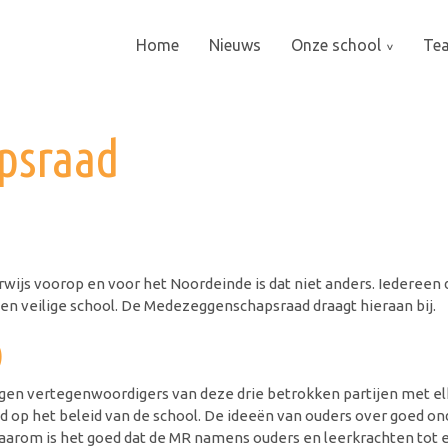
Home
Nieuws
Onze school
Te
psraad
wijs voorop en voor het Noordeinde is dat niet anders. Iedereen di
en veilige school. De Medezeggenschapsraad draagt hieraan bij.
)
n vertegenwoordigers van deze drie betrokken partijen met elka
d op het beleid van de school. De ideeën van ouders over goed on
 Daarom is het goed dat de MR namens ouders en leerkrachten tot